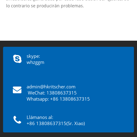
lo contrario se producirán problemas.
skype:
whzggm
admin@hkritscher.com
​​​​​​​
WeChat: 13808637315
Whatsapp: +86 13808637315
Llámanos al:
+86 13808637315(Sr. Xiao)