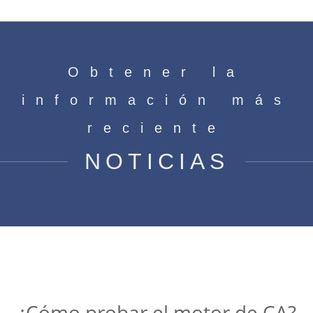
Obtener la
información más
reciente
NOTICIAS
¿Cómo probar el motor de CA?
Casa
»
Noticias
»
Conocimiento del motor
»
¿Cómo
probar el motor de CA?
¿Cómo probar el motor de CA?