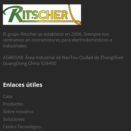
El grupo Ritscher se estableció en 2006. Siempre nos
centramos en micromotores para electrodomésticos e
industriales.
AGREGAR: Área industrial de NanTou Ciudad de ZhongShan
GuangDong China 528400
Enlaces útiles
Casa
Productos
Sobre nosotros
Soluciones
Centro Tecnológico