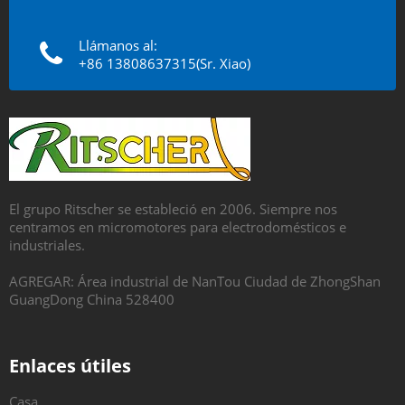
Llámanos al:
+86 13808637315(Sr. Xiao)
El grupo Ritscher se estableció en 2006. Siempre nos
centramos en micromotores para electrodomésticos e
industriales.
AGREGAR: Área industrial de NanTou Ciudad de ZhongShan
GuangDong China 528400
Enlaces útiles
Casa