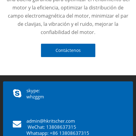
motor y la eficiencia, optimizar la distribución de
campo electromagnética del motor, minimizar el par
de clavijas, la vibración y el ruido, mejorar la
confiabilidad del motor.
Contáctenos
skype:
whzggm
admin@hkritscher.com
​​​​​​​
WeChat: 13808637315
Whatsapp: +86 13808637315