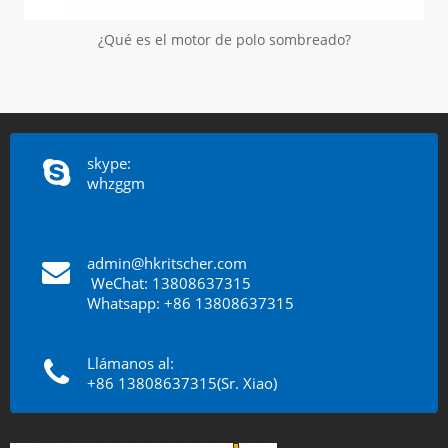
¿Qué es el motor de polo sombreado?
skype:
whzggm
admin@hkritscher.com
​​​​​​​
WeChat: 13808637315
Whatsapp: +86 13808637315
Llámanos al:
+86 13808637315(Sr. Xiao)