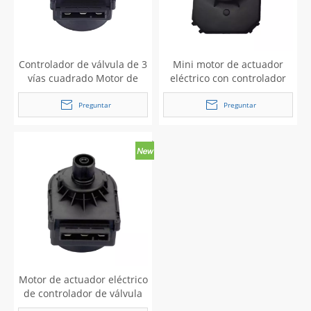
Controlador de válvula de 3
Mini motor de actuador
vías cuadrado Motor de
eléctrico con controlador
actuador eléctrico para
de válvula de 3 vías
calentador de agua
redondo para calentador
Preguntar
Preguntar
montada en la pared
de agua montado en la
pared
Motor de actuador eléctrico
de controlador de válvula
de 3 vías redondo para