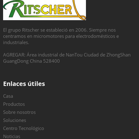
El grupo Ritscher se estableció en 2006. Siempre nos
centramos en micromotores para electrodomésticos e
industriales.
AGREGAR: Área industrial de NanTou Ciudad de ZhongShan
GuangDong China 528400
Enlaces útiles
Casa
Productos
Sobre nosotros
Soluciones
Centro Tecnológico
Noticias