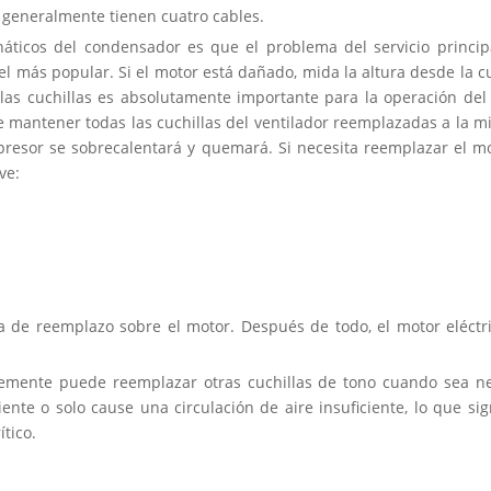
 generalmente tienen cuatro cables.
anáticos del condensador es que el problema del servicio princ
l más popular. Si el motor está dañado, mida la altura desde la cu
de las cuchillas es absolutamente importante para la operación 
be mantener todas las cuchillas del ventilador reemplazadas a la m
presor se sobrecalentará y quemará. Si necesita reemplazar el mo
ve:
 de reemplazo sobre el motor. Después de todo, el motor eléctrico
emente puede reemplazar otras cuchillas de tono cuando sea nec
nte o solo cause una circulación de aire insuficiente, lo que sig
ítico.