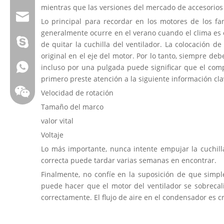
mientras que las versiones del mercado de accesorios
Correo electrónico:james@hkritscher.com
Lo principal para recordar en los motores de los f
generalmente ocurre en el verano cuando el clima es e
Correo electrónico:admin@hkritscher.com
Skype:whzggm
de quitar la cuchilla del ventilador. La colocación 
original en el eje del motor. Por lo tanto, siempre de
Whatsapp:+86 13808637315
incluso por una pulgada puede significar que el com
primero preste atención a la siguiente información cla
Velocidad de rotación
Tamaño del marco
valor vital
Voltaje
Lo más importante, nunca intente empujar la cuchilla
correcta puede tardar varias semanas en encontrar.
Finalmente, no confíe en la suposición de que simpl
puede hacer que el motor del ventilador se sobrecalie
correctamente. El flujo de aire en el condensador es cr