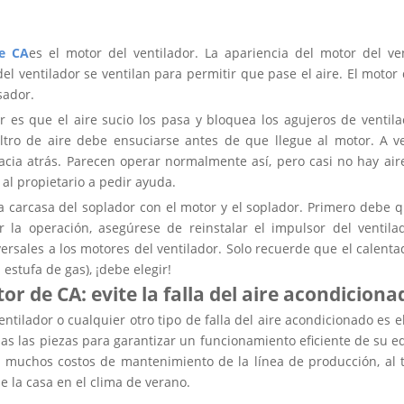
e CA
es el motor del ventilador. La apariencia del motor del ven
el ventilador se ventilan para permitir que pase el aire. El mot
sador.
or es que el aire sucio los pasa y bloquea los agujeros de ventil
tro de aire debe ensuciarse antes de que llegue al motor. A vec
cia atrás. Parecen operar normalmente así, pero casi no hay air
 al propietario a pedir ayuda.
 la carcasa del soplador con el motor y el soplador. Primero debe q
r la operación, asegúrese de reinstalar el impulsor del ventil
ersales a los motores del ventilador. Solo recuerde que el calentad
estufa de gas), ¡debe elegir!
 de CA: evite la falla del aire acondiciona
entilador o cualquier otro tipo de falla del aire acondicionado es
odas las piezas para garantizar un funcionamiento eficiente de su
rá muchos costos de mantenimiento de la línea de producción, al 
 la casa en el clima de verano.