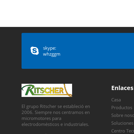
skype:
whzggm
Enlaces
Casa
El grupo Ritscher se estableció en
Productos
2006. Siempre nos centramos en
Sobre noso
micromotores para
Soluciones
electrodomésticos e industriales.
Centro Tec