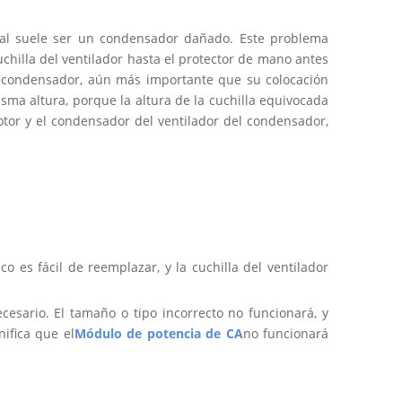
ipal suele ser un condensador dañado. Este problema
chilla del ventilador hasta el protector de mano antes
del condensador, aún más importante que su colocación
isma altura, porque la altura de la cuchilla equivocada
tor y el condensador del ventilador del condensador,
 es fácil de reemplazar, y la cuchilla del ventilador
esario. El tamaño o tipo incorrecto no funcionará, y
nifica que el
Módulo de potencia de CA
no funcionará