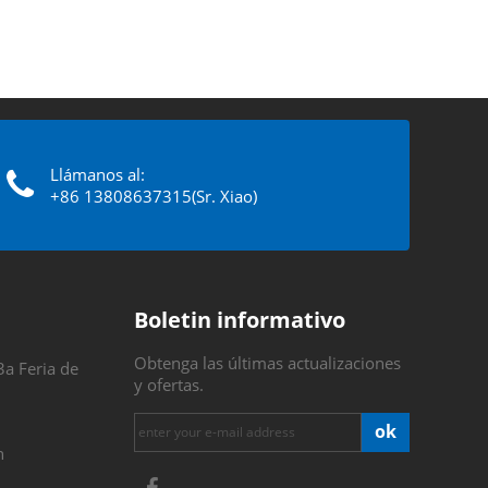
Llámanos al:
+86 13808637315(Sr. Xiao)
Boletin informativo
Obtenga las últimas actualizaciones
3a Feria de
y ofertas.
ok
n