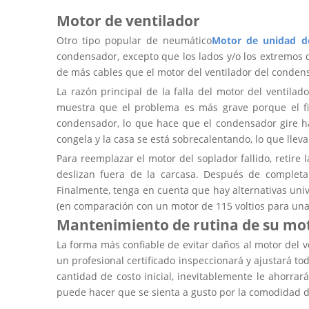
Wechat: weiyu287
Motor de ventilador
Otro tipo popular de neumático
Motor de unidad d
condensador, excepto que los lados y/o los extremos d
de más cables que el motor del ventilador del conden
La razón principal de la falla del motor del ventilad
muestra que el problema es más grave porque el fil
condensador, lo que hace que el condensador gire ha
congela y la casa se está sobrecalentando, lo que lleva
Para reemplazar el motor del soplador fallido, retire
deslizan fuera de la carcasa. Después de completa
Finalmente, tenga en cuenta que hay alternativas univ
(en comparación con un motor de 115 voltios para una 
Mantenimiento de rutina de su motor
La forma más confiable de evitar daños al motor del v
un profesional certificado inspeccionará y ajustará t
cantidad de costo inicial, inevitablemente le ahorra
puede hacer que se sienta a gusto por la comodidad de