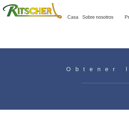
Casa
Sobre nosotros
P
Obtener 
¿Cómo reemplazar el motor de
Casa
»
Noticias
»
Conocimiento del motor
»
¿Có