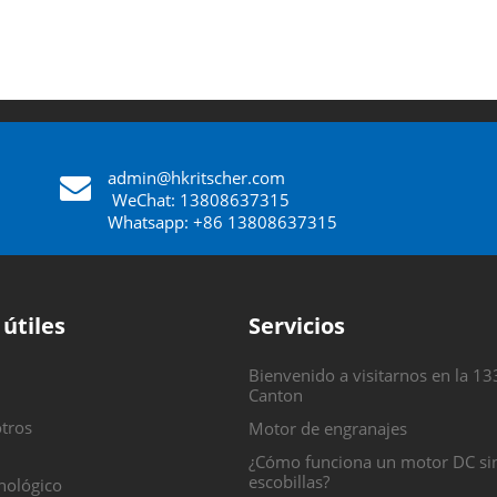
admin@hkritscher.com
​​​​​​​
WeChat: 13808637315
Whatsapp: +86 13808637315
 útiles
Servicios
Bienvenido a visitarnos en la 13
Canton
tros
Motor de engranajes
¿Cómo funciona un motor DC si
escobillas?
nológico