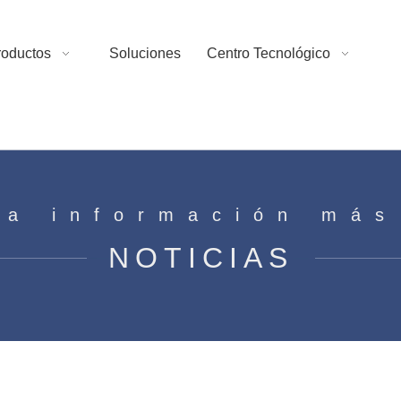
roductos
Soluciones
Centro Tecnológico
la información más
NOTICIAS
 CA?
mo reemplazar el motor de CA?