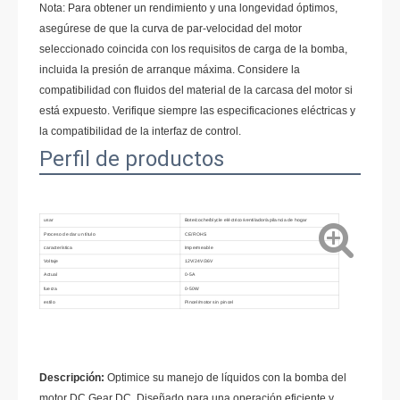
Nota: Para obtener un rendimiento y una longevidad óptimos,
asegúrese de que la curva de par-velocidad del motor
seleccionado coincida con los requisitos de carga de la bomba,
incluida la presión de arranque máxima. Considere la
compatibilidad con fluidos del material de la carcasa del motor si
está expuesto. Verifique siempre las especificaciones eléctricas y
la compatibilidad de la interfaz de control.
Perfil de productos
usar
Bote/coche/blycle eléctrico/ventilador/apilancia de hogar
Proceso de dar un título
CE/ROHS
característica
Impermeable
Voltaje
12V/24V/36V
Actual
0-5A
fuerza
0-50W
estilo
Pincel/motor sin pincel
Descripción:
Optimice su manejo de líquidos con la bomba del
motor DC Gear DC. Diseñado para una operación eficiente y