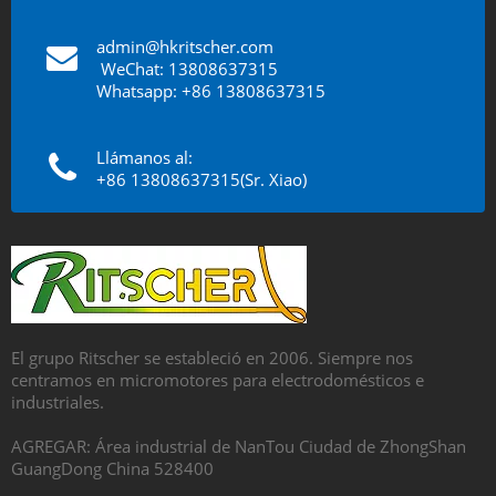
admin@hkritscher.com
​​​​​​​
WeChat: 13808637315
Whatsapp: +86 13808637315
Llámanos al:
+86 13808637315(Sr. Xiao)
El grupo Ritscher se estableció en 2006. Siempre nos
centramos en micromotores para electrodomésticos e
industriales.
AGREGAR: Área industrial de NanTou Ciudad de ZhongShan
GuangDong China 528400