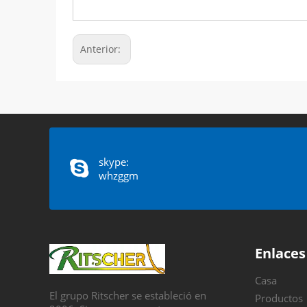
Anterior:
skype:
whzggm
Enlaces
Casa
El grupo Ritscher se estableció en
Productos