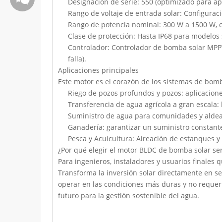
Designación de serie: 550 (optimizado para apl
Rango de voltaje de entrada solar: Configurac
Rango de potencia nominal: 300 W a 1500 W, cap
Clase de protección: Hasta IP68 para modelos 
Controlador: Controlador de bomba solar MPPT 
falla).
Aplicaciones principales
Este motor es el corazón de los sistemas de bomb
Riego de pozos profundos y pozos: aplicacione
Transferencia de agua agrícola a gran escala
Suministro de agua para comunidades y aldea
Ganadería: garantizar un suministro constant
Wechat: weiyu287
Pesca y Acuicultura: Aireación de estanques y 
¿Por qué elegir el motor BLDC de bomba solar ser
Para ingenieros, instaladores y usuarios finales q
Transforma la inversión solar directamente en seg
operar en las condiciones más duras y no requer
futuro para la gestión sostenible del agua.