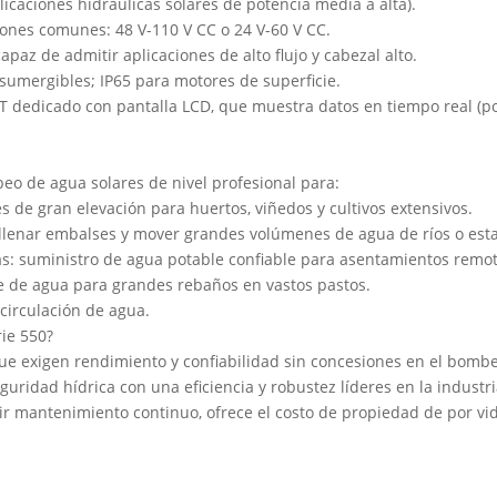
icaciones hidráulicas solares de potencia media a alta).
iones comunes: 48 V-110 V CC o 24 V-60 V CC.
az de admitir aplicaciones de alto flujo y cabezal alto.
sumergibles; IP65 para motores de superficie.
dedicado con pantalla LCD, que muestra datos en tiempo real (pote
eo de agua solares de nivel profesional para:
s de gran elevación para huertos, viñedos y cultivos extensivos.
: llenar embalses y mover grandes volúmenes de agua de ríos o est
s: suministro de agua potable confiable para asentamientos remot
e de agua para grandes rebaños en vastos pastos.
circulación de agua.
ie 550?
ue exigen rendimiento y confiabilidad sin concesiones en el bombeo 
uridad hídrica con una eficiencia y robustez líderes en la industri
ir mantenimiento continuo, ofrece el costo de propiedad de por vi