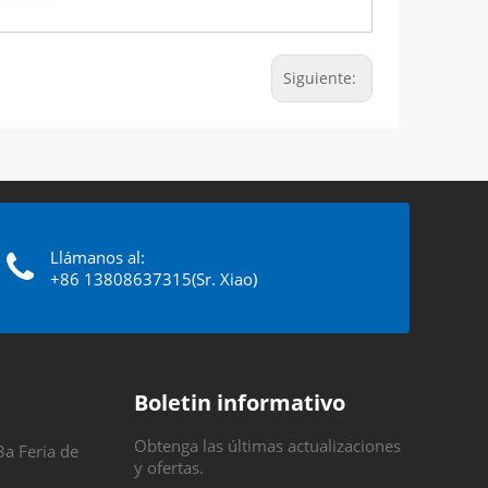
Siguiente:
Llámanos al:
+86 13808637315(Sr. Xiao)
Boletin informativo
Obtenga las últimas actualizaciones
3a Feria de
y ofertas.