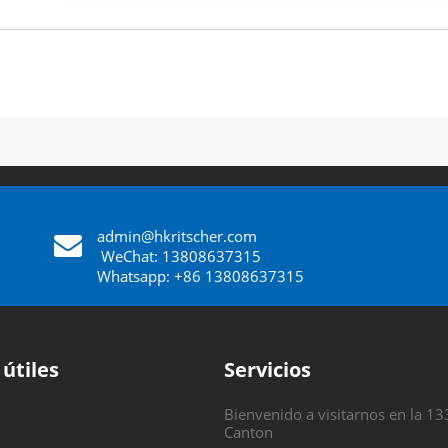
admin@hkritscher.com
​​​​​​​
WeChat: 13808637315
Whatsapp: +86 13808637315
 útiles
Servicios
Bienvenido a visitarnos en la 13
Canton