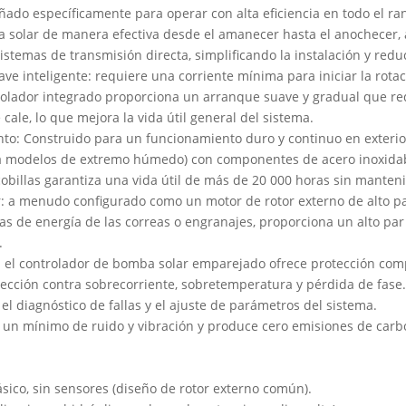
ado específicamente para operar con alta eficiencia en todo el ran
rgía solar de manera efectiva desde el amanecer hasta el anochecer,
temas de transmisión directa, simplificando la instalación y redu
e inteligente: requiere una corriente mínima para iniciar la rot
rolador integrado proporciona un arranque suave y gradual que re
cale, lo que mejora la vida útil general del sistema.
to: Construido para un funcionamiento duro y continuo en exteri
ra modelos de extremo húmedo) con componentes de acero inoxidable
scobillas garantiza una vida útil de más de 20 000 horas sin manten
: a menudo configurado como un motor de rotor externo de alto pa
as de energía de las correas o engranajes, proporciona un alto pa
.
s: el controlador de bomba solar emparejado ofrece protección com
otección contra sobrecorriente, sobretemperatura y pérdida de fase
l diagnóstico de fallas y el ajuste de parámetros del sistema.
a un mínimo de ruido y vibración y produce cero emisiones de carb
ásico, sin sensores (diseño de rotor externo común).