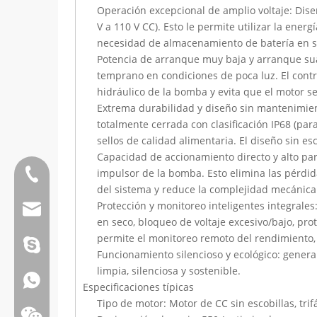
Operación excepcional de amplio voltaje: Diseñ
V a 110 V CC). Esto le permite utilizar la ene
necesidad de almacenamiento de batería en sis
Potencia de arranque muy baja y arranque suav
temprano en condiciones de poca luz. El cont
hidráulico de la bomba y evita que el motor se 
Extrema durabilidad y diseño sin mantenimien
totalmente cerrada con clasificación IP68 (pa
sellos de calidad alimentaria. El diseño sin e
Capacidad de accionamiento directo y alto par
impulsor de la bomba. Esto elimina las pérdid
Teléfono:0086 13808637315
del sistema y reduce la complejidad mecánica
Protección y monitoreo inteligentes integrale
Correo electrónico:james@hkritscher.com
en seco, bloqueo de voltaje excesivo/bajo, pr
permite el monitoreo remoto del rendimiento, e
Correo electrónico:admin@hkritscher.com
Skype:whzggm
Funcionamiento silencioso y ecológico: gener
limpia, silenciosa y sostenible.
Whatsapp:+86 13808637315
Especificaciones típicas
Tipo de motor: Motor de CC sin escobillas, trif