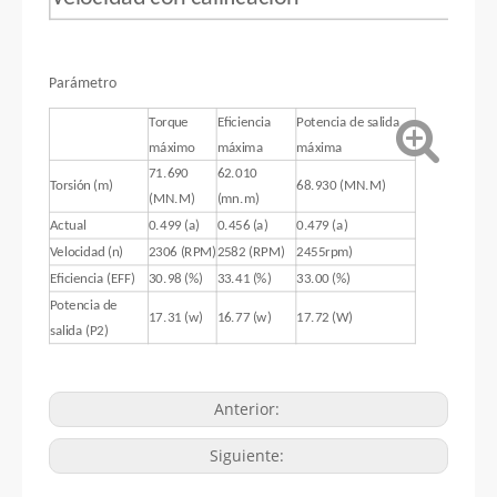
Parámetro
Torque
Eficiencia
Potencia de salida
máximo
máxima
máxima
71.690
62.010
Torsión (m)
68.930 (MN.M)
(MN.M)
(mn.m)
Actual
0.499 (a)
0.456 (a)
0.479 (a)
Velocidad (n)
2306 (RPM)
2582 (RPM)
2455rpm)
Eficiencia (EFF)
30.98 (%)
33.41 (%)
33.00 (%)
Potencia de
17.31 (w)
16.77 (w)
17.72 (W)
salida (P2)
Anterior:
Siguiente: