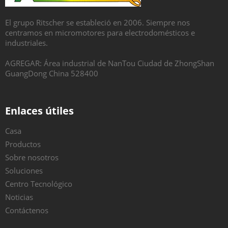
El grupo Ritscher se estableció en 2006. Siempre nos
centramos en micromotores para electrodomésticos e
industriales.
AGREGAR: Área industrial de NanTou Ciudad de ZhongShan
GuangDong China 528400
Enlaces útiles
Casa
Productos
Sobre nosotros
Soluciones
Centro Tecnológico
Noticias
Contáctenos