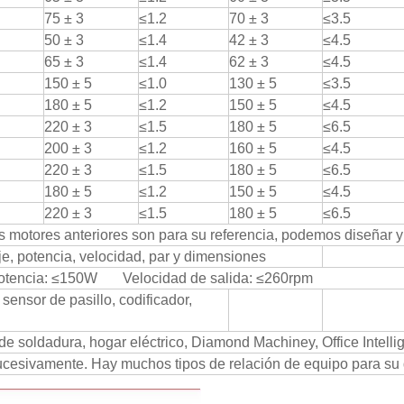
75 ± 3
≤1.2
70 ± 3
≤3.5
50 ± 3
≤1.4
42 ± 3
≤4.5
65 ± 3
≤1.4
62 ± 3
≤4.5
150 ± 5
≤1.0
130 ± 5
≤3.5
180 ± 5
≤1.2
150 ± 5
≤4.5
220 ± 3
≤1.5
180 ± 5
≤6.5
200 ± 3
≤1.2
160 ± 5
≤4.5
220 ± 3
≤1.5
180 ± 5
≤6.5
180 ± 5
≤1.2
150 ± 5
≤4.5
220 ± 3
≤1.5
180 ± 5
≤6.5
s motores anteriores son para su referencia, podemos diseñar 
je, potencia, velocidad, par y dimensiones
tencia: ≤150W Velocidad de salida: ≤260rpm
sensor de pasillo, codificador,
e soldadura, hogar eléctrico, Diamond Machiney, Office Intelli
ucesivamente. Hay muchos tipos de relación de equipo para s