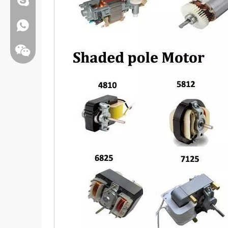
Whatsapp:+86 13808637315
Wechat: weiyu287