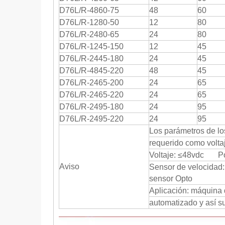
D76L/R-4860-75
48
60
D76L/R-1280-50
12
80
D76L/R-2480-65
24
80
D76L/R-1245-150
12
45
D76L/R-2445-180
24
45
D76L/R-4845-220
48
45
D76L/R-2465-200
24
65
D76L/R-2465-220
24
65
D76L/R-2495-180
24
95
D76L/R-2495-220
24
95
Los parámetros de lo
requerido como volta
Voltaje: ≤48vdc Po
Aviso
Sensor de velocidad: 
sensor Opto
Aplicación: máquina d
automatizado y así s