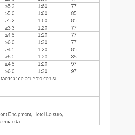
≥5.2
1:60
77
≥5.0
1:60
85
≥5.2
1:60
85
≥3.3
1:20
77
≥4.5
1:20
77
≥6.0
1:20
77
≥4.5
1:20
85
≥6.0
1:20
85
≥4.5
1:20
97
≥6.0
1:20
97
y fabricar de acuerdo con su
gent Encipment, Hotel Leisure,
u demanda.