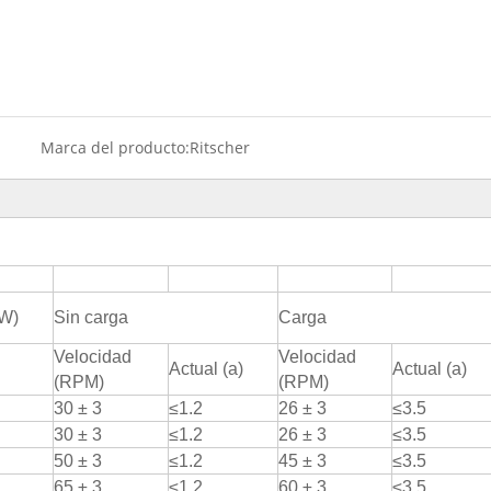
Marca del producto:
Ritscher
(W)
Sin carga
Carga
Velocidad
Velocidad
Actual (a)
Actual (a)
(RPM)
(RPM)
30 ± 3
≤1.2
26 ± 3
≤3.5
30 ± 3
≤1.2
26 ± 3
≤3.5
50 ± 3
≤1.2
45 ± 3
≤3.5
65 ± 3
≤1.2
60 ± 3
≤3.5