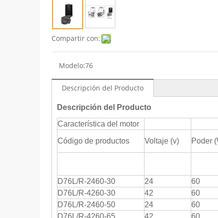
Compartir con:
Modelo:
76
Descripción del Producto
Descripción del Producto
Característica del motor
Código de productos
Voltaje (v)
Poder 
D76L/R-2460-30
24
60
D76L/R-4260-30
42
60
D76L/R-2460-50
24
60
D76L/R-4260-65
42
60