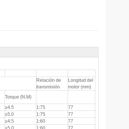
Relación de
Longitud del
transmisión
motor (mm)
Torque (N.M)
≥4.5
1:75
77
≥5.0
1:75
77
≥4.5
1:60
77
≥5.0
1:60
77