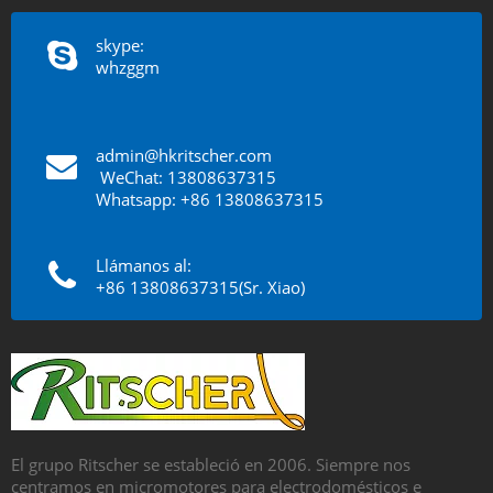
skype:
whzggm
admin@hkritscher.com
​​​​​​​
WeChat: 13808637315
Whatsapp: +86 13808637315
Llámanos al:
+86 13808637315(Sr. Xiao)
El grupo Ritscher se estableció en 2006. Siempre nos
centramos en micromotores para electrodomésticos e