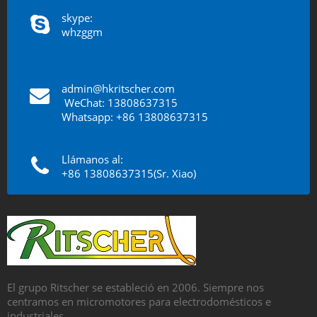
skype:
whzggm
admin@hkritscher.com
​​​​​​​
WeChat: 13808637315
Whatsapp: +86 13808637315
Llámanos al:
+86 13808637315(Sr. Xiao)
El grupo Ritscher se estableció en 2006. Siempre nos
centramos en micromotores para electrodomésticos e
industriales.