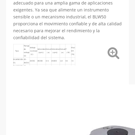
adecuado para una amplia gama de aplicaciones
exigentes. Ya sea que alimente un instrumento
sensible o un mecanismo industrial, el BLW50
proporciona el movimiento confiable y de alta calidad
necesario para mejorar el rendimiento y la
confiabilidad del sistema.
Rango
Voltaje
Max
de
Velocidad
Actual
Velocidad
Actual
P
Tipo
nominal
Eff.
voltaje
（rpm)
（a）
（rpm)
（a）
（W）
(v)
(%)
(v)
BLW50335-
22-
24/DC
35000
0.5
26000
1.8
43
>3
01
26/DC
BLW50235-
10-
12/DC
35000
1
27000
3.6
45
>3
01
14/DC
BLW50435-
34-
36/DC
35000
0.3
27000
1.2
45
>3
01
38/DC