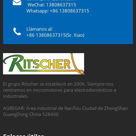
​​​​​​​
WeChat: 13808637315
Whatsapp: +86 13808637315
Llámanos al:
+86 13808637315(Sr. Xiao)
El grupo Ritscher se estableció en 2006. Siempre nos
centramos en micromotores para electrodomésticos e
industriales.
AGREGAR: Área industrial de NanTou Ciudad de ZhongShan
GuangDong China 528400