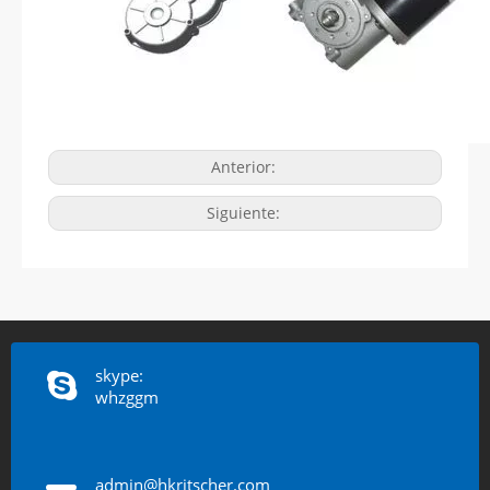
Anterior:
Siguiente:
skype:
whzggm
admin@hkritscher.com