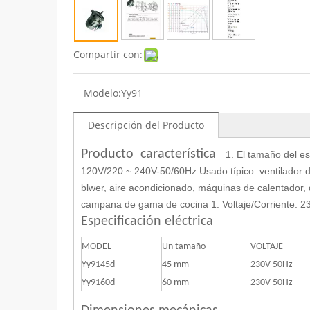
Compartir con:
Modelo:
Yy91
Descripción del Producto
Producto característica
1. El tamaño del es
120V/220 ~ 240V-50/60Hz Usado típico: ventilador de
blwer, aire acondicionado, máquinas de calentador, d
campana de gama de cocina 1. Voltaje/Corriente: 2
Especificación eléctrica
MODEL
Un tamaño
VOLTAJE
Yy9145d
45 mm
230V 50Hz
Yy9160d
60 mm
230V 50Hz