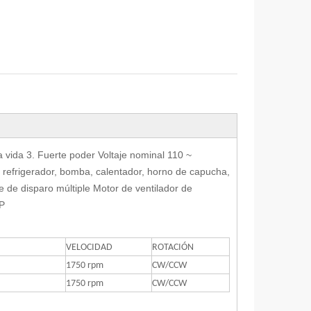
a vida 3. Fuerte poder Voltaje nominal 110 ~
, refrigerador, bomba, calentador, horno de capucha,
e de disparo múltiple Motor de ventilador de
MP
VELOCIDAD
ROTACIÓN
1750 rpm
CW/CCW
1750 rpm
CW/CCW