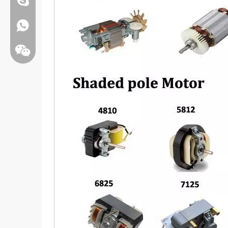
Whatsapp:+86 13808637315
Wechat: weiyu287