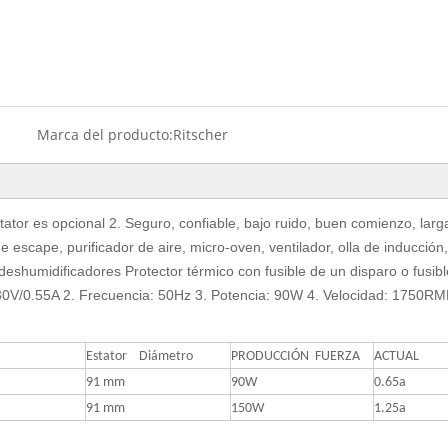
Marca del producto:
Ritscher
tator es opcional 2. Seguro, confiable, bajo ruido, buen comienzo, larg
 escape, purificador de aire, micro-oven, ventilador, olla de inducción
eshumidificadores Protector térmico con fusible de un disparo o fusibl
30V/0.55A 2. Frecuencia: 50Hz 3. Potencia: 90W 4. Velocidad: 1750R
Estator Diámetro
PRODUCCIÓN FUERZA
ACTUAL
91 mm
90W
0.65a
91 mm
150W
1.25a