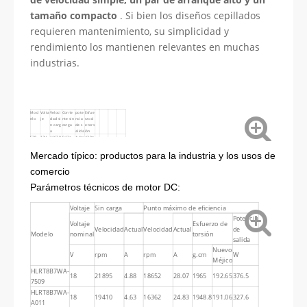
tamaño compacto
. Si bien los diseños cepillados
requieren mantenimiento, su simplicidad y
rendimiento los mantienen relevantes en muchas
industrias.
Mod
Volta
Veloci
Corrie
pote
Esfue
elo
je
dad si
nte sin
ncia
rzo d
n carg
carga
de s
e tors
a
alida
ión
F28
12V
11670
0.12a
4.4w
43.9g
(S) -1
RMP
f.cm
8165
Mercado típico: productos para la industria y los usos de
RC
comercio
Parámetros técnicos de motor DC:
Voltaje
Sin carga
Punto máximo de eficiencia
Potencia
Voltaje
Esfuerzo de
Velocidad
Actual
Velocidad
Actual
de
Modelo
nominal
torsión
salida
Nuevo
V
rpm
A
rpm
A
g.cm
W
Méjico
HLRT8B7WA-
18
21895
4.88
18652
28.07
1965
192.65
376.5
7509
HLRT8B7WA-
18
19410
4.63
16362
24.83
1948.8
191.06
327.6
A011