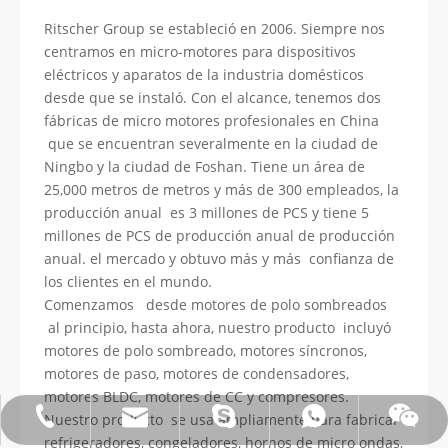
Ritscher Group se estableció en 2006. Siempre nos
centramos en micro-motores para dispositivos
eléctricos y aparatos de la industria domésticos
desde que se instaló. Con el alcance, tenemos dos
fábricas de micro motores profesionales en China
que se encuentran severalmente en la ciudad de
Ningbo y la ciudad de Foshan. Tiene un área de
25,000 metros de metros y más de 300 empleados, la
producción anual es 3 millones de PCS y tiene 5
millones de PCS de producción anual de producción
anual. el mercado y obtuvo más y más confianza de
los clientes en el mundo.
Comenzamos desde motores de polo sombreados
al principio, hasta ahora, nuestro producto incluyó
motores de polo sombreado, motores síncronos,
motores de paso, motores de condensadores,
motores BLDC, motores de CC y compresores.
Nuestro producto se usa ampliamente para fabricar
Correo electrónico:james@hkritscher.com
Whatsapp:+86 13808637315
Teléfono:0086 13808637315
Wechat: weiyu287
Skype:whzggm
refrigeradores, congeladores, hornos de micro ondas,