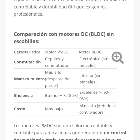
controlable y durabilidad útil que exigen los
profesionales.
Comparación con motores DC (BLDC) sin
escobillas:
Característica
Motor PMDC
Motor BLDC
Cepillos y
Electrónico (sin
Conmutación
conmutador
pinceles)
Más alto
Inferior (sin
Mantenimiento
(desgaste de
pinceles)
pincel)
Excelente (~ 90-
Eficiencia
Bueno (~ 75-85%)
95%)
Más alto (debido al
Costo
Más bajo
controlador)
Los motores PMDC son una solución rentable y
confiable para aplicaciones que requieren
un control
de velocidad simple, un par de arranque alto y un