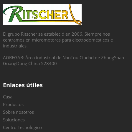
El grupo Ritscher se estableció en 2006. Siempre nos
centramos en micromotores para electrodomésticos e
industriales.
AGREGAR: Área industrial de NanTou Ciudad de ZhongShan
GuangDong China 528400
Enlaces útiles
Casa
Productos
Sobre nosotros
Soluciones
Centro Tecnológico