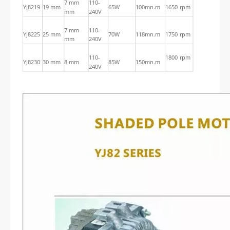
7 mm
110-
YJ8219
19 mm
65W
100mn.m
1650 rpm
mm
240V
7 mm
110-
YJ8225
25 mm
70W
118mn.m
1750 rpm
mm
240V
110-
1800 rpm
YJ8230
30 mm
8 mm
85W
150mn.m
240V