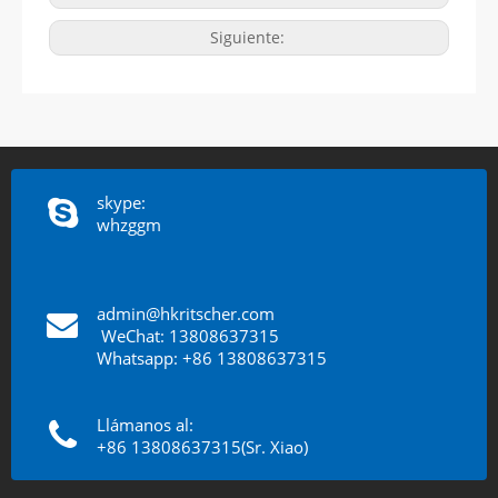
Siguiente:
skype:
whzggm
admin@hkritscher.com
​​​​​​​
WeChat: 13808637315
Whatsapp: +86 13808637315
Llámanos al:
+86 13808637315(Sr. Xiao)