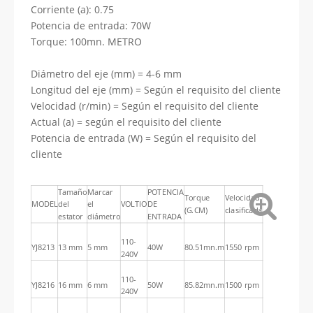
Corriente (a): 0.75
Potencia de entrada: 70W
Torque: 100mn. METRO
Diámetro del eje (mm) = 4-6 mm
Longitud del eje (mm) = Según el requisito del cliente
Velocidad (r/min) = Según el requisito del cliente
Actual (a) = según el requisito del cliente
Potencia de entrada (W) = Según el requisito del
cliente
Tamaño
Marcar
POTENCIA
Torque
Velocidad
MODEL
del
el
VOLTIO
DE
(G.CM)
clasificada
estator
diámetro
ENTRADA
110-
YJ8213
13 mm
5 mm
40W
80.51mn.m
1550 rpm
240V
110-
YJ8216
16 mm
6 mm
50W
85.82mn.m
1500 rpm
240V