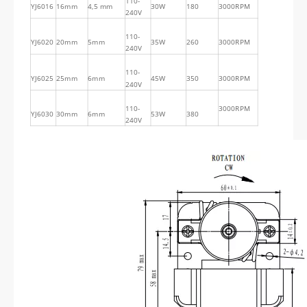
110-
YJ6016
16mm
4,5 mm
30W
180
3000RPM
240V
110-
YJ6020
20mm
5mm
35W
260
3000RPM
240V
110-
YJ6025
25mm
6mm
45W
350
3000RPM
240V
110-
3000RPM
YJ6030
30mm
6mm
53W
380
240V