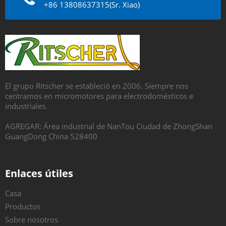
+86 13808637315(Sr. Xiao)
El grupo Ritscher se estableció en 2006. Siempre nos
centramos en micromotores para electrodomésticos e
industriales.
AGREGAR: Área industrial de NanTou Ciudad de ZhongShan
GuangDong China 528400
Enlaces útiles
Casa
Productos
Sobre nosotros