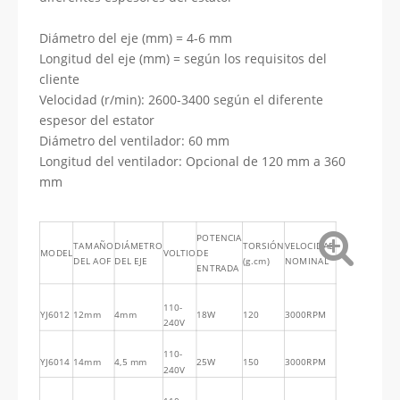
Diámetro del eje (mm) = 4-6 mm
Longitud del eje (mm) = según los requisitos del
cliente
Velocidad (r/min): 2600-3400 según el diferente
espesor del estator
Diámetro del ventilador: 60 mm
Longitud del ventilador: Opcional de 120 mm a 360
mm
POTENCIA
TAMAÑO
DIÁMETRO
TORSIÓN
VELOCIDAD
MODEL
VOLTIO
DE
DEL AOF
DEL EJE
(g.cm)
NOMINAL
ENTRADA
110-
YJ6012
12mm
4mm
18W
120
3000RPM
240V
110-
YJ6014
14mm
4,5 mm
25W
150
3000RPM
240V