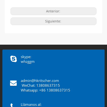
Anterior:
Siguiente:
skype:
whzggm
admin@hkritscher.com
​​​​​​​
WeChat: 13808637315
Whatsapp: +86 13808637315
Llámanos al: