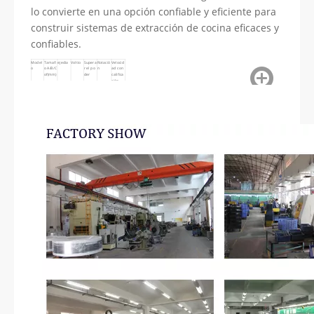
lo convierte en una opción confiable y eficiente para
construir sistemas de extracción de cocina eficaces y
confiables.
Model
Tamañ
ejedia
Voltio
Supera
Rotació
Velocid
o
o A/B/C
r el po
n
ad con
of(mm)
der
califica
ción
YJ9627
27/77/3
7.918
110-24
40W
CW/CC
1450 rp
7,5
0V
W
m