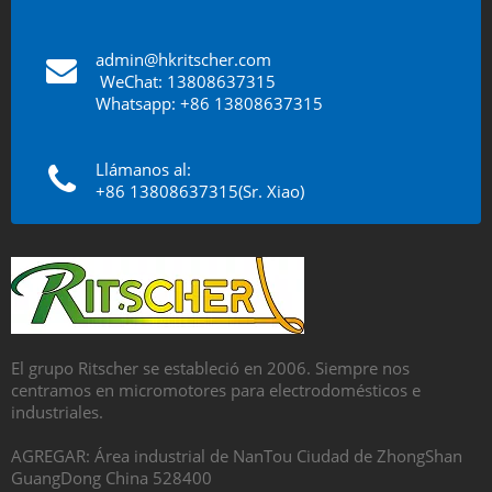
admin@hkritscher.com
​​​​​​​
WeChat: 13808637315
Whatsapp: +86 13808637315
Llámanos al:
+86 13808637315(Sr. Xiao)
El grupo Ritscher se estableció en 2006. Siempre nos
centramos en micromotores para electrodomésticos e
industriales.
AGREGAR: Área industrial de NanTou Ciudad de ZhongShan
GuangDong China 528400