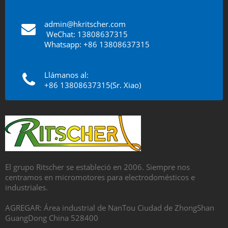
admin@hkritscher.com
​​​​​​​
WeChat: 13808637315
Whatsapp: +86 13808637315
Llámanos al:
+86 13808637315(Sr. Xiao)
El grupo Ritscher se estableció en 2006. Siempre nos
centramos en micromotores para electrodomésticos e
industriales.
AGREGAR: Área industrial de NanTou Ciudad de ZhongShan
GuangDong China 528400