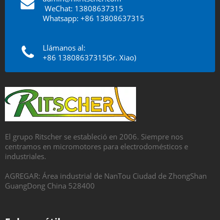
​​​​​​​
WeChat: 13808637315
Whatsapp: +86 13808637315
Llámanos al:
+86 13808637315(Sr. Xiao)
El grupo Ritscher se estableció en 2006. Siempre nos
centramos en micromotores para electrodomésticos e
industriales.
AGREGAR: Área industrial de NanTou Ciudad de ZhongShan
GuangDong China 528400