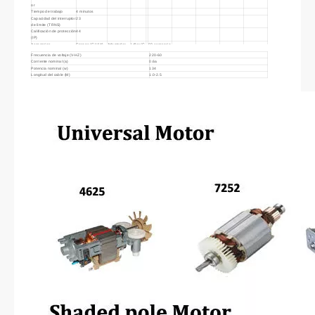
or
Tiempo de trabajo
4 minutos
Capacidad del interruptor
23
de límite (TRNS)
Calificación de protección
44
(IP)
Accesorios
Corona (GH14)
Adaptador
Ldler (G
60 accesorio
(GL19)
W04)
Frecuencia de voltaje (V-HZ)
220-60
Corriente nominal (a)
0.6a
Potencia nominal (w)
134
Longitud del cable (M)
1.0-2.5