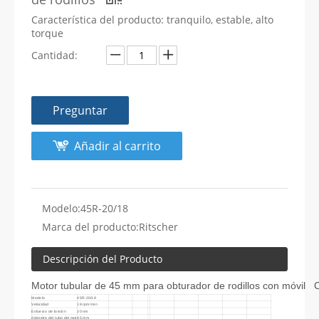
Característica del producto: tranquilo, estable, alto
torque
Cantidad:
Preguntar
Añadir al carrito
Modelo:
45R-20/18
Marca del producto:
Ritscher
Descripción del Producto
Motor tubular de 45 mm para obturador de rodillos con móvil 
Modelo
45R-20/18
Velocidad
18 rpm/min
Esfuerzo de torsión
20 nm
diámetro del tubo del mot
45 mm