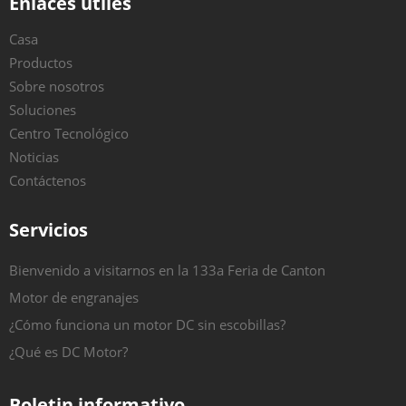
Enlaces útiles
Casa
Productos
Sobre nosotros
Soluciones
Centro Tecnológico
Noticias
Contáctenos
Servicios
Bienvenido a visitarnos en la 133a Feria de Canton
Motor de engranajes
¿Cómo funciona un motor DC sin escobillas?
¿Qué es DC Motor?
Boletin informativo