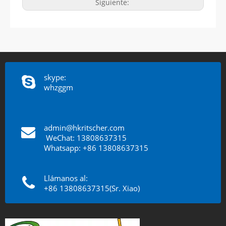
Siguiente:
skype:
whzggm
admin@hkritscher.com
​​​​​​​
WeChat: 13808637315
Whatsapp: +86 13808637315
Llámanos al:
+86 13808637315(Sr. Xiao)