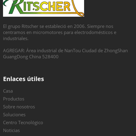
El grupo Ritscher se estableció en 2006. Siempre nos
centramos en micromotores para electrodomésticos e
industriales.
AGREGAR: Área industrial de NanTou Ciudad de ZhongShan
GuangDong China 528400
Enlaces útiles
Casa
Productos
Sobre nosotros
Soluciones
Centro Tecnológico
Noticias