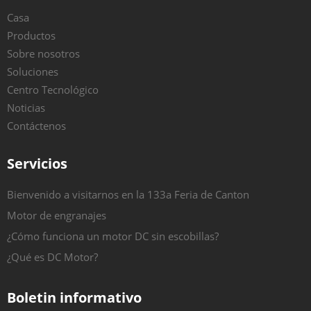
Casa
Productos
Sobre nosotros
Soluciones
Centro Tecnológico
Noticias
Contáctenos
Servicios
Bienvenido a visitarnos en la 133a Feria de Canton
Motor de engranajes
¿Cómo funciona un motor DC sin escobillas?
¿Qué es DC Motor?
Boletin informativo