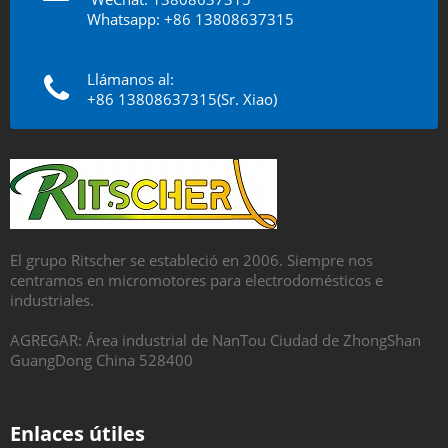
Whatsapp: +86 13808637315
Llámanos al:
+86 13808637315(Sr. Xiao)
El grupo Ritscher se estableció en 2006. Siempre nos
centramos en micromotores para electrodomésticos e
industriales.
AGREGAR: Área industrial de NanTou Ciudad de ZhongShan
GuangDong China 528400
Enlaces útiles