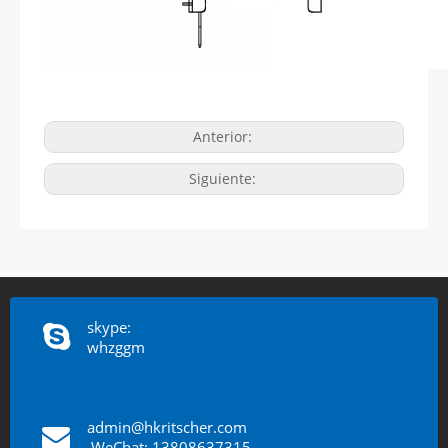
Anterior:
Siguiente:
skype:
whzggm
admin@hkritscher.com
​​​​​​​
WeChat: 13808637315