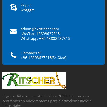
skype:
whzggm
admin@hkritscher.com
​​​​​​​
WeChat: 13808637315
Whatsapp: +86 13808637315
Llámanos al:
+86 13808637315(Sr. Xiao)
El grupo Ritscher se estableció en 2006. Siempre nos
centramos en micromotores para electrodomésticos e
industriales.