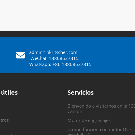
admin@hkritscher.com
​​​​​​​
WeChat: 13808637315
Whatsapp: +86 13808637315
 útiles
Servicios
Bienvenido a visitarnos en la 13
Canton
tros
Motor de engranajes
¿Cómo funciona un motor DC si
escobillas?