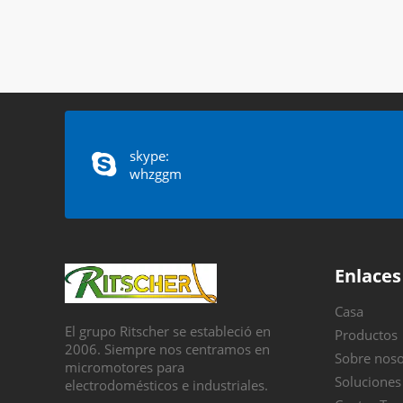
skype:
whzggm
Enlaces
Casa
El grupo Ritscher se estableció en
Productos
2006. Siempre nos centramos en
Sobre noso
micromotores para
Soluciones
electrodomésticos e industriales.