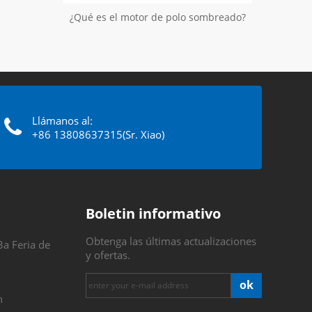
¿Qué es el motor de polo sombreado?
Llámanos al:
+86 13808637315(Sr. Xiao)
Boletin informativo
Obtenga las últimas actualizaciones
3a Feria de
y ofertas.
ok
n