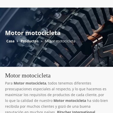
Motor motocicleta
Casa
»
Productos
»
Motor motocicleta
Motor motocicleta
Para
Motor motocicleta
, todos tenemos diferentes
preocupaciones especiales al respecto, y lo que hacemos es
maximizar los requisitos de productos de cada cliente, por
lo que la calidad de nuestro
Motor motocicleta
ha sido bien
recibida por muchos clientes y gozó de una buena
reputación en muchos países.
Ritscher International