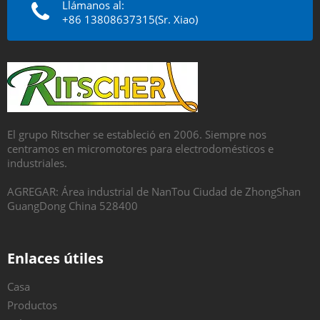
Llámanos al:
+86 13808637315(Sr. Xiao)
El grupo Ritscher se estableció en 2006. Siempre nos
centramos en micromotores para electrodomésticos e
industriales.
AGREGAR: Área industrial de NanTou Ciudad de ZhongShan
GuangDong China 528400
Enlaces útiles
Casa
Productos