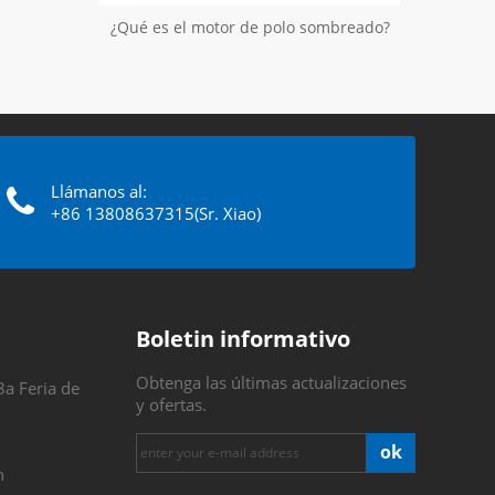
¿Qué es el motor de polo sombreado?
Llámanos al:
+86 13808637315(Sr. Xiao)
Boletin informativo
Obtenga las últimas actualizaciones
3a Feria de
y ofertas.
ok
n