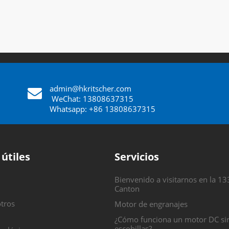
admin@hkritscher.com
​​​​​​​
WeChat: 13808637315
Whatsapp: +86 13808637315
 útiles
Servicios
Bienvenido a visitarnos en la 13
Canton
tros
Motor de engranajes
¿Cómo funciona un motor DC si
escobillas?