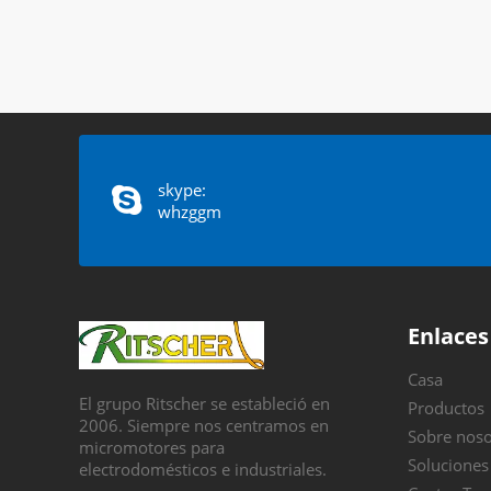
skype:
whzggm
Enlaces
Casa
El grupo Ritscher se estableció en
Productos
2006. Siempre nos centramos en
Sobre noso
micromotores para
Soluciones
electrodomésticos e industriales.