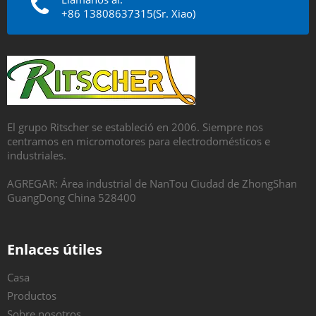
+86 13808637315(Sr. Xiao)
El grupo Ritscher se estableció en 2006. Siempre nos
centramos en micromotores para electrodomésticos e
industriales.
AGREGAR: Área industrial de NanTou Ciudad de ZhongShan
GuangDong China 528400
Enlaces útiles
Casa
Productos
Sobre nosotros