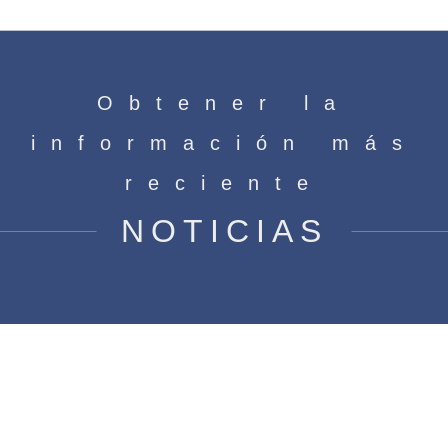
Obtener la
información más
reciente
NOTICIAS
Motor de polo sombreado versus
motor de condensador: ¿cuáles
son las diferencias?