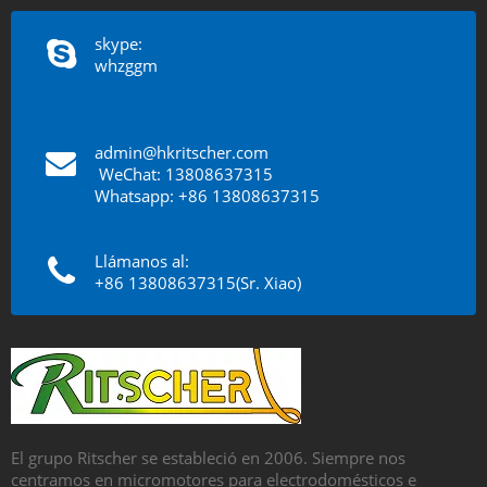
skype:
whzggm
admin@hkritscher.com
​​​​​​​
WeChat: 13808637315
Whatsapp: +86 13808637315
Llámanos al:
+86 13808637315(Sr. Xiao)
El grupo Ritscher se estableció en 2006. Siempre nos
centramos en micromotores para electrodomésticos e