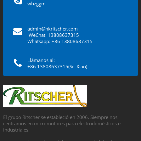
whzggm
admin@hkritscher.com
​​​​​​​
WeChat: 13808637315
Whatsapp: +86 13808637315
Llámanos al:
+86 13808637315(Sr. Xiao)
El grupo Ritscher se estableció en 2006. Siempre nos
centramos en micromotores para electrodomésticos e
industriales.