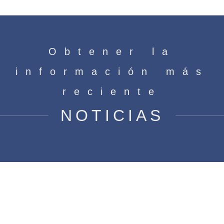
Obtener la
información más
reciente
NOTICIAS
¿Qué es un motor eléctrico de
polo sombreado?
Casa
»
Noticias
»
¿Qué es un motor eléctrico de polo
sombreado?