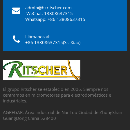
admin@hkritscher.com
​​​​​​​
WeChat: 13808637315
Whatsapp: +86 13808637315
Llámanos al:
+86 13808637315(Sr. Xiao)
El grupo Ritscher se estableció en 2006. Siempre nos
centramos en micromotores para electrodomésticos e
industriales.
AGREGAR: Área industrial de NanTou Ciudad de ZhongShan
GuangDong China 528400