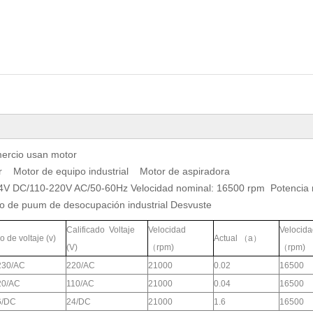
comercio usan motor
ar Motor de equipo industrial Motor de aspiradora
 DC/110-220V AC/50-60Hz Velocidad nominal: 16500 rpm Potenci
o de puum de desocupación industrial Desvuste
Calificado Voltaje
Velocidad
Velocida
 de voltaje (v)
Actual （a）
(V)
（rpm)
（rpm)
230/AC
220/AC
21000
0.02
16500
20/AC
110/AC
21000
0.04
16500
6/DC
24/DC
21000
1.6
16500