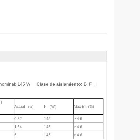
a nominal: 145 W
Clase de aislamiento:
B F H
d
Actual （a）
P （W）
Max Eff. (%)
0.82
145
> 4.6
1.64
145
> 4.6
6
145
> 4.6