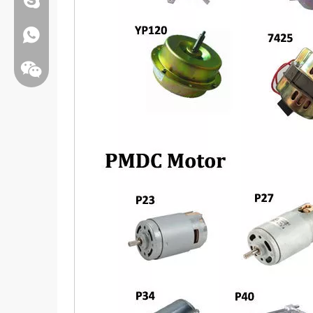
Whatsapp:+86 13808637315
Wechat: weiyu287