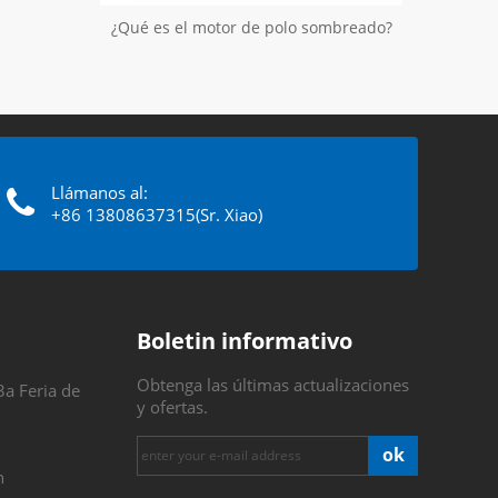
¿Qué es el motor de polo sombreado?
Llámanos al:
+86 13808637315(Sr. Xiao)
Boletin informativo
Obtenga las últimas actualizaciones
3a Feria de
y ofertas.
ok
n