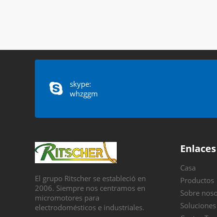
skype:
whzggm
Enlaces
Casa
El grupo Ritscher se estableció en
Productos
2006. Siempre nos centramos en
Sobre noso
micromotores para
Soluciones
electrodomésticos e industriales.