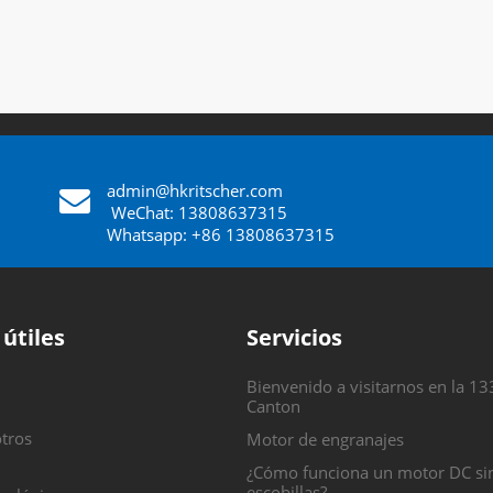
admin@hkritscher.com
​​​​​​​
WeChat: 13808637315
Whatsapp: +86 13808637315
 útiles
Servicios
Bienvenido a visitarnos en la 13
Canton
tros
Motor de engranajes
¿Cómo funciona un motor DC si
escobillas?