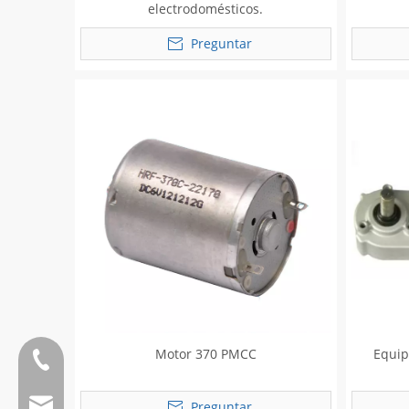
electrodomésticos.
Preguntar
Motor 370 PMCC
Equip
Teléfono:0086 13808637315
Correo electrónico:james@hkritscher.com
Preguntar