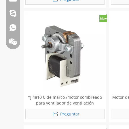
Correo electrónico:admin@hkritscher.com
Skype:whzggm
Whatsapp:+86 13808637315
YJ 4810 C de marco /motor sombreado
Motor de
para ventilador de ventilación
Preguntar
Wechat: weiyu287