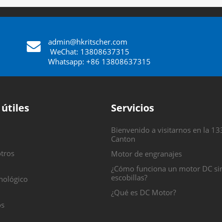
admin@hkritscher.com
​​​​​​​
WeChat: 13808637315
Whatsapp: +86 13808637315
 útiles
Servicios
Bienvenido a visitarnos en la 13
Canton
tros
Motor de engranajes
¿Cómo funciona un motor DC si
escobillas?
nológico
¿Qué es DC Motor?
os