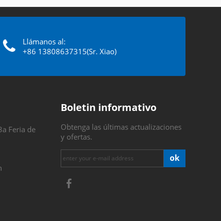
Llámanos al:
+86 13808637315(Sr. Xiao)
Boletin informativo
Obtenga las últimas actualizaciones
3a Feria de
y ofertas.
ok
n