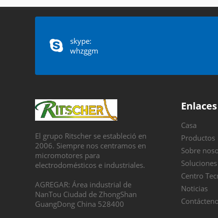
skype:
whzggm
Enlaces
Casa
El grupo Ritscher se estableció en
Productos
2006. Siempre nos centramos en
Sobre noso
micromotores para
Soluciones
electrodomésticos e industriales.
Centro Tec
AGREGAR: Área industrial de
Noticias
NanTou Ciudad de ZhongShan
Contácten
GuangDong China 528400