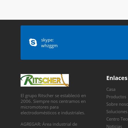
skype:
whzggm
Enlaces
Casa
El grupo Ritscher se estableció en
Productos
2006. Siempre nos centramos en
Sobre noso
micromotores para
Soluciones
electrodomésticos e industriales.
Centro Tec
AGREGAR: Área industrial de
Noticias