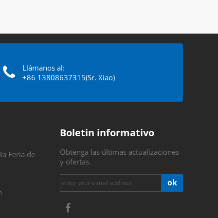
Llámanos al:
+86 13808637315(Sr. Xiao)
Boletin informativo
Obtenga las últimas actualizaciones
3a Feria de
y ofertas.
ok
n