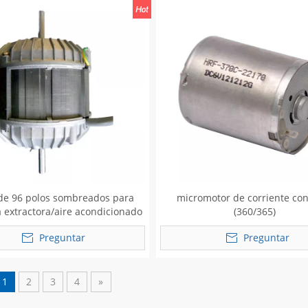
de 96 polos sombreados para
micromotor de corriente co
extractora/aire acondicionado
(360/365)
Preguntar
Preguntar
1
2
3
4
»