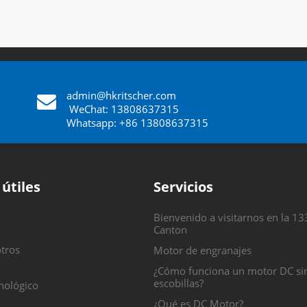
admin@hkritscher.com
​​​​​​​
WeChat: 13808637315
Whatsapp: +86 13808637315
 útiles
Servicios
Bienvenido a visitarnos en la 13
Canton
tros
Motor de engranajes
¿Cómo funciona un motor DC si
escobillas?
nológico
¿Qué es DC Motor?