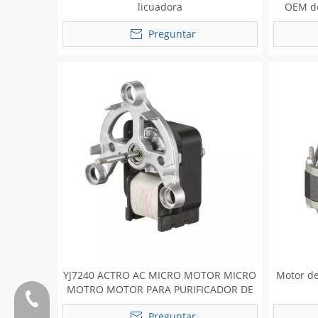
licuadora
OEM de
Preguntar
YJ7240 ACTRO AC MICRO MOTOR MICRO
Motor d
MOTRO MOTOR PARA PURIFICADOR DE
Teléfono:0086 13808637315
AIRE DE JUJER
Preguntar